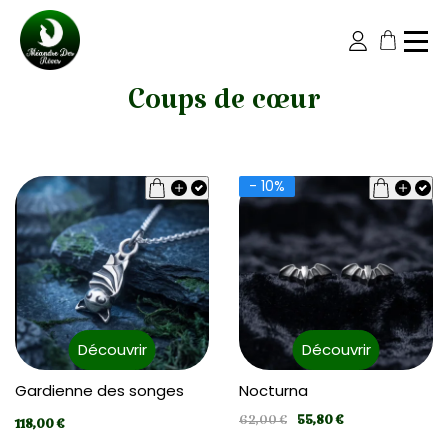
Coups de cœur
- 10%
Découvrir
Découvrir
Gardienne des songes
Nocturna
62,00 €
55,80 €
118,00 €